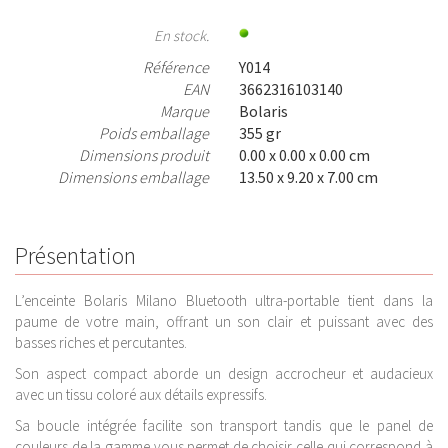
En stock.
Référence
Y014
EAN
3662316103140
Marque
Bolaris
Poids emballage
355 gr
Dimensions produit
0.00 x 0.00 x 0.00 cm
Dimensions emballage
13.50 x 9.20 x 7.00 cm
Présentation
L’enceinte Bolaris Milano Bluetooth ultra-portable tient dans la
paume de votre main, offrant un son clair et puissant avec des
basses riches et percutantes.
Son aspect compact aborde un design accrocheur et audacieux
avec un tissu coloré aux détails expressifs.
Sa boucle intégrée facilite son transport tandis que le panel de
couleurs de la gamme vous permet de choisir celle qui correspond à