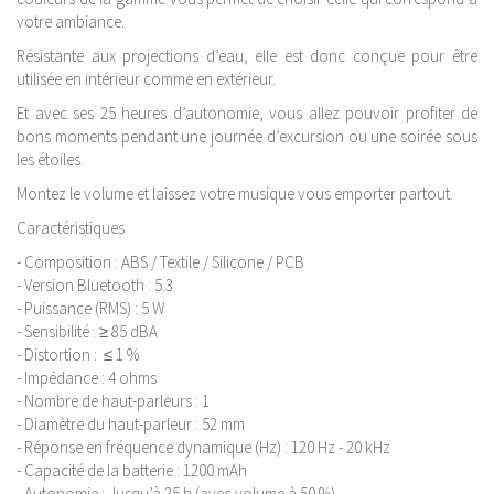
votre ambiance.
Résistante aux projections d’eau, elle est donc conçue pour être
utilisée en intérieur comme en extérieur.
Et avec ses 25 heures d’autonomie, vous allez pouvoir profiter de
bons moments pendant une journée d’excursion ou une soirée sous
les étoiles.
Montez le volume et laissez votre musique vous emporter partout.
Caractéristiques
- Composition : ABS / Textile / Silicone / PCB
- Version Bluetooth : 5.3
- Puissance (RMS) : 5 W
- Sensibilité : ≥ 85 dBA
- Distortion : ≤ 1 %
- Impédance : 4 ohms
- Nombre de haut-parleurs : 1
- Diamètre du haut-parleur : 52 mm
- Réponse en fréquence dynamique (Hz) : 120 Hz - 20 kHz
- Capacité de la batterie : 1200 mAh
- Autonomie : Jusqu’à 25 h (avec volume à 50 %)