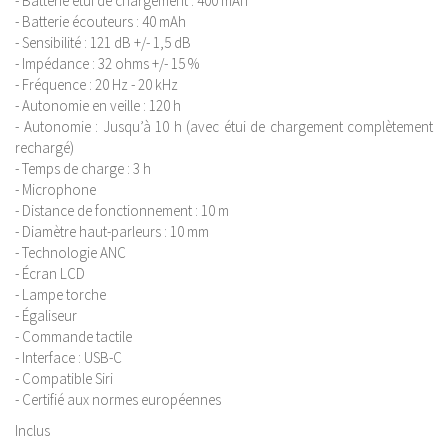
- Batterie étui de chargement : 400 mAh
- Batterie écouteurs : 40 mAh
- Sensibilité : 121 dB +/- 1,5 dB
- Impédance : 32 ohms +/- 15 %
- Fréquence : 20 Hz - 20 kHz
- Autonomie en veille : 120 h
- Autonomie : Jusqu’à 10 h (avec étui de chargement complètement
rechargé)
- Temps de charge : 3 h
- Microphone
- Distance de fonctionnement : 10 m
- Diamètre haut-parleurs : 10 mm
- Technologie ANC
- Écran LCD
- Lampe torche
- Égaliseur
- Commande tactile
- Interface : USB-C
- Compatible Siri
- Certifié aux normes européennes
Inclus