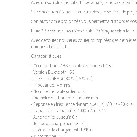
Avec un son plus percutant que jamais, la nouvelle gamm
Sa conception à 2 haut-parleurs offre un spectre de proje
Son autonomie prolongée vous permettra d’aborder vos soi
Pluie ? Boissons renversées ? Sable ? Conçue selon la norme
Avec de toutes nouvelles couleurs inspirées des dernières
uniques et enivrantes.
Caractéristiques
- Composition : ABS / Textile / Silicone / PCB
- Version Bluetooth : 5.3
- Puissance (RMS) : 30 W (15 W x 2)
- Impédance : 4 ohms
- Nombre de haut-parleurs : 2
- Diamètre des haut-parleurs : 66 mm
- Réponse en fréquence dynamique (Hz) : 80 Hz - 20 kHz
- Capacité de la batterie : 4000 mAh - 7.4 V
- Autonomie : Jusqu’à 6 h
- Temps de chargement : 3 - 4 h
- Interface de chargement : USB-C
- Microphone : Oui