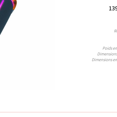
139
R
Poids e
Dimensions
Dimensions e