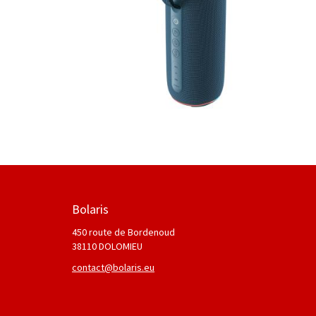
Bolaris
450 route de Bordenoud
38110 DOLOMIEU
contact@bolaris.eu