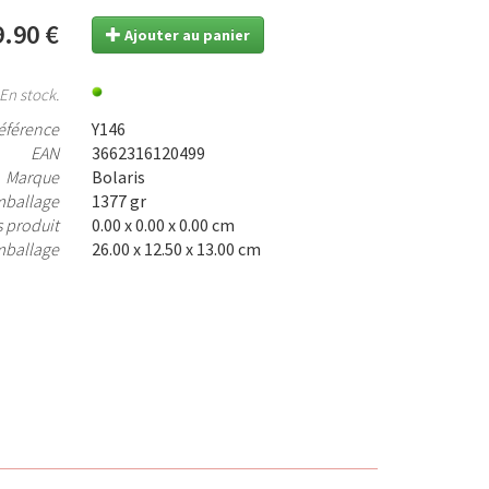
.90 €
Ajouter au panier
En stock.
éférence
Y146
EAN
3662316120499
Marque
Bolaris
mballage
1377 gr
 produit
0.00 x 0.00 x 0.00 cm
mballage
26.00 x 12.50 x 13.00 cm