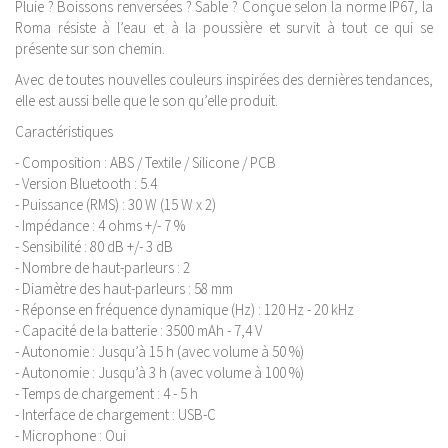
Pluie ? Boissons renversées ? Sable ? Conçue selon la norme IP67, la
Roma résiste à l’eau et à la poussière et survit à tout ce qui se
présente sur son chemin.
Avec de toutes nouvelles couleurs inspirées des dernières tendances,
elle est aussi belle que le son qu’elle produit.
Caractéristiques
- Composition : ABS / Textile / Silicone / PCB
- Version Bluetooth : 5.4
- Puissance (RMS) : 30 W (15 W x 2)
- Impédance : 4 ohms +/- 7 %
- Sensibilité : 80 dB +/- 3 dB
- Nombre de haut-parleurs : 2
- Diamètre des haut-parleurs : 58 mm
- Réponse en fréquence dynamique (Hz) : 120 Hz - 20 kHz
- Capacité de la batterie : 3500 mAh - 7,4 V
- Autonomie : Jusqu’à 15 h (avec volume à 50 %)
- Autonomie : Jusqu’à 3 h (avec volume à 100 %)
- Temps de chargement : 4 - 5 h
- Interface de chargement : USB-C
- Microphone : Oui