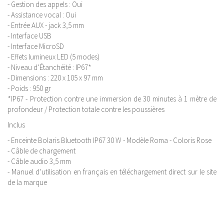
- Gestion des appels : Oui
- Assistance vocal : Oui
- Entrée AUX - jack 3,5 mm
- Interface USB
- Interface MicroSD
- Effets lumineux LED (5 modes)
- Niveau d’Étanchéité : IP67*
- Dimensions : 220 x 105 x 97 mm
- Poids : 950 gr
*IP67 - Protection contre une immersion de 30 minutes à 1 mètre de
profondeur / Protection totale contre les poussières
Inclus
- Enceinte Bolaris Bluetooth IP67 30 W - Modèle Roma - Coloris Rose
- Câble de chargement
- Câble audio 3,5 mm
- Manuel d’utilisation en français en téléchargement direct sur le site
de la marque