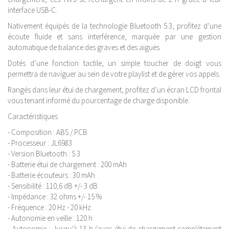
interface USB-C.
Nativement équipés de la technologie Bluetooth 5.3, profitez d’une
écoute fluide et sans interférence, marquée par une gestion
automatique de balance des graves et des aiguës.
Dotés d’une fonction tactile, un simple toucher de doigt vous
permettra de naviguer au sein de votre playlist et de gérer vos appels.
Rangés dans leur étui de chargement, profitez d’un écran LCD frontal
vous tenant informé du pourcentage de charge disponible.
Caractéristiques
- Composition : ABS / PCB
- Processeur : JL6983
- Version Bluetooth : 5.3
- Batterie étui de chargement : 200 mAh
- Batterie écouteurs : 30 mAh
- Sensibilité : 110,6 dB +/- 3 dB
- Impédance : 32 ohms +/- 15 %
- Fréquence : 20 Hz - 20 kHz
- Autonomie en veille : 120 h
- Autonomie : Jusqu’à 13 h (avec étui de chargement complètement