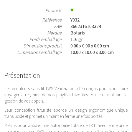
En stock.
Référence
Y032
EAN
3662316103324
Marque
Bolaris
Poids emballage
116 gr
Dimensions produit
0.00 x 0.00 x 0.00 cm
Dimensions emballage
10.00 x 10.00 x 3.00 cm
Présentation
Les écouteurs sans fil TWS Venezia ont été conçus pour vous faire
voyager au rythme de vos playlists favorites tout en simplifiant la
gestion de vos appels.
Leur conception futuriste aborde un design ergonomique unique
translucide et promet un maintien ferme une fois portés.
Prévus pour assurer une autonomie totale de 13 h avec leur étui de
chargement, ces TWS se rechargent en moins de 2 h grâce à leur