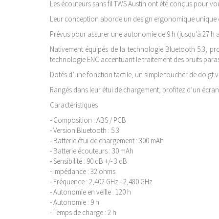
Les écouteurs sans fil TWS Austin ont été conçus pour vous
Leur conception aborde un design ergonomique unique et
Prévus pour assurer une autonomie de 9 h (jusqu’à 27 h av
Nativement équipés de la technologie Bluetooth 5.3, pr
technologie ENC accentuant le traitement des bruits paras
Dotés d’une fonction tactile, un simple toucher de doigt v
Rangés dans leur étui de chargement, profitez d’un écra
Caractéristiques
- Composition : ABS / PCB
- Version Bluetooth : 5.3
- Batterie étui de chargement : 300 mAh
- Batterie écouteurs : 30 mAh
- Sensibilité : 90 dB +/- 3 dB
- Impédance : 32 ohms
- Fréquence : 2,402 GHz - 2,480 GHz
- Autonomie en veille : 120 h
- Autonomie : 9 h
- Temps de charge : 2 h