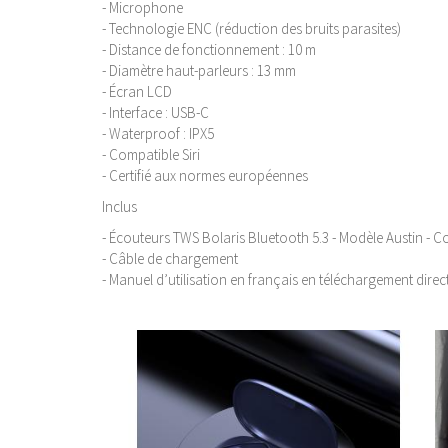
- Microphone
- Technologie ENC (réduction des bruits parasites)
- Distance de fonctionnement : 10 m
- Diamètre haut-parleurs : 13 mm
- Écran LCD
- Interface : USB-C
- Waterproof : IPX5
- Compatible Siri
- Certifié aux normes européennes
Inclus
- Écouteurs TWS Bolaris Bluetooth 5.3 - Modèle Austin - Co
- Câble de chargement
- Manuel d’utilisation en français en téléchargement direct