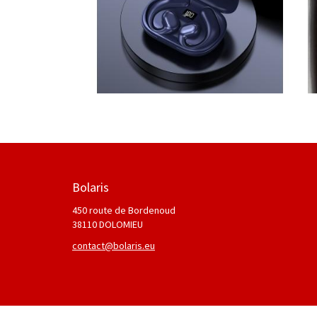
Bolaris
450 route de Bordenoud
38110 DOLOMIEU
contact@bolaris.eu