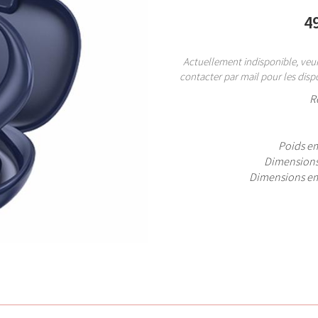
4
Actuellement indisponible, veui
contacter par mail pour les dispo
R
Poids e
Dimensions
Dimensions e