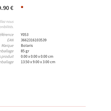
9.90 €
llez nous
nibilités.
éférence
Y053
EAN
3662316103539
Marque
Bolaris
mballage
85 gr
 produit
0.00 x 0.00 x 0.00 cm
mballage
13.50 x 9.00 x 3.00 cm