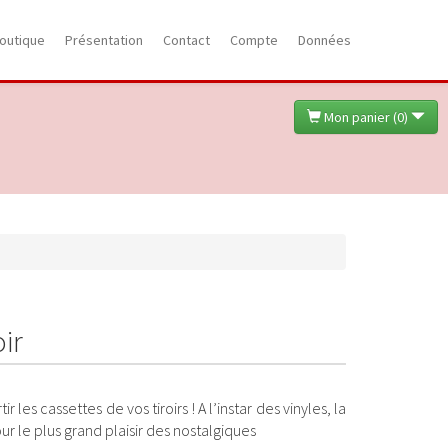
outique
Présentation
Contact
Compte
Données
Mon panier (
0
)
ir
 les cassettes de vos tiroirs ! A l’instar des vinyles, la
ur le plus grand plaisir des nostalgiques