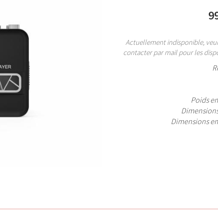
9
Actuellement indisponible, veui
contacter par mail pour les dispo
R
Poids e
Dimensions
Dimensions e