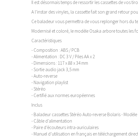
Il est désormais temps de ressortir les cassettes de vos tiroi
A l’instar des vinyles, la cassette fait son grand retour po
Ce baladeur vous permettra de vous replonger hors du tem
Modernisé et coloré, le modèle Osaka arbore toutes les fon
Caractéristiques
- Composition : ABS / PCB
- Alimentation : DC 3 V / Piles AA x 2
- Dimensions : 117 x 88 x 34 mm
- Sortie audio jack 3,5 mm
- Auto-reverse
- Navigation playlist
- Stéréo
- Certifié aux normes européennes
Inclus
- Baladeur cassettes Stéréo Auto-reverse Bolaris - Modèle
- Câble d’alimentation
- Paire d’écouteurs intra-auriculaires
- Manuel d’utilisation en français en téléchargement direct