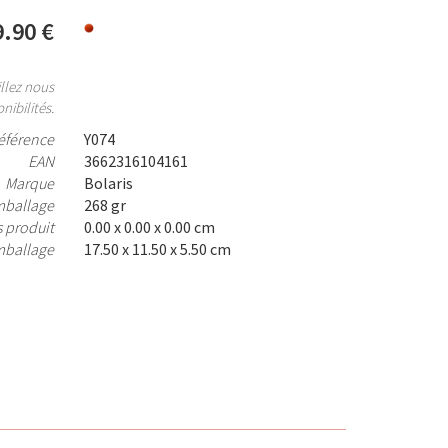
9.90 €
llez nous
nibilités.
éférence
Y074
EAN
3662316104161
Marque
Bolaris
mballage
268 gr
 produit
0.00 x 0.00 x 0.00 cm
mballage
17.50 x 11.50 x 5.50 cm