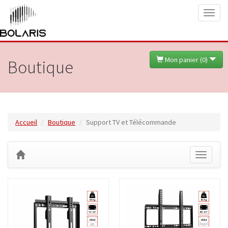
Toggl
naviga
Mon panier (
0
)
Boutique
Accueil
Boutique
Support TV et Télécommande
Toggle
navigati