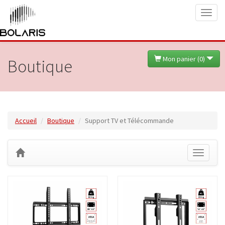
Toggl
naviga
Mon panier (
0
)
Boutique
Accueil
Boutique
Support TV et Télécommande
Toggle
navigati