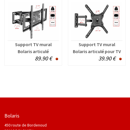
Support TV mural
Support TV mural
Bolaris articulé
Bolaris articulé pour TV
89.90 €
39.90 €
inclinable pour TV de 32
de 14 à 60 pouces
à 80 pouces
Bolaris
450 route de Bordenoud